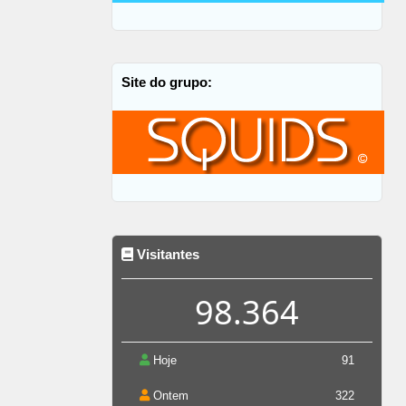
Site do grupo:
Visitantes
98.364
Hoje
91
Ontem
322