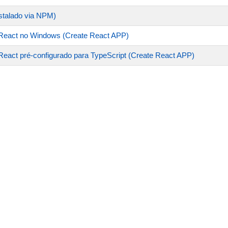
stalado via NPM)
 o React no Windows (Create React APP)
o React pré-configurado para TypeScript (Create React APP)