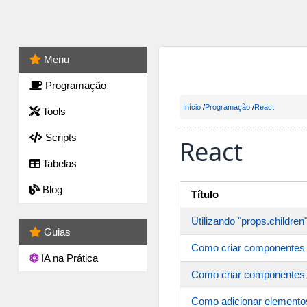
Menu
Programação
Início
/
Programação
/
React
Tools
Scripts
React
Tabelas
Blog
Título
Utilizando "props.childre
Guias
Como criar componentes e
IA na Prática
Como criar componentes e
Como adicionar elemento