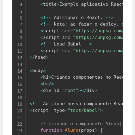
<
title
>
Exemplo
 aplicativo 
React
<
/
t
<
!
--
Adicionar
 o 
React
.
--
>
<
!
--
Nota
:
 ao fazer o deploy
,
 subs
<
script src
=
"https://unpkg.com/rea
<
script src
=
"https://unpkg.com/rea
<
!
--
Load
Babel
--
>
<
script src
=
"https://unpkg.com/@ba
<
/
head
>
<
body
>
<
h1
>
Criando
 componentes no 
React
<
/
<
hr
/
>
<
div id
=
"root"
>
<
/
div
>
<
!
--
Adicione
 nosso componente 
React
-
<
script  type
=
"text/babel"
>
// Criando o componente Aluno()
function
Aluno
(
props
)
{