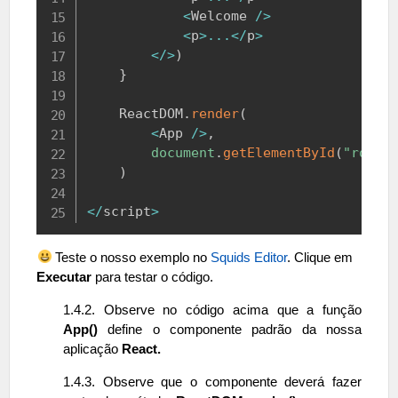
<
Welcome
/
>
<
p
>
...
<
/
p
>
<
/
>
)
}
ReactDOM
.
render
(
<
App
/
>
,
document
.
getElementById
(
"root"
)
<
/
script
>
Teste o nosso exemplo no
Squids Editor
. Clique em
Executar
para testar o código.
1.4.2. Observe no código acima que a função
App()
define o componente padrão da nossa
aplicação
React.
1.4.3. Observe que o componente deverá fazer