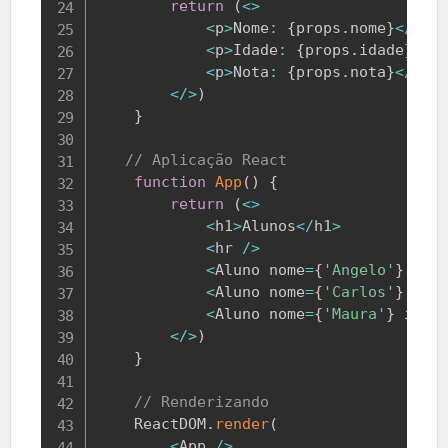
return
(
<
>
<
p
>
Nome
:
{
props
.
nome
}
<
/
p
>
<
p
>
Idade
:
{
props
.
idade
}
<
/
p
<
p
>
Nota
:
{
props
.
nota
}
<
/
p
>
<
/
>
)
}
// Aplicação React
function
App
(
)
{
return
(
<
>
<
h1
>
Alunos
<
/
h1
>
<
hr 
/
>
<
Aluno
 nome
=
{
'Angelo'
}
 ida
<
Aluno
 nome
=
{
'Carlos'
}
 ida
<
Aluno
 nome
=
{
'Maura'
}
 idad
<
/
>
)
}
// Renderizando
ReactDOM
.
render
(
<
App
/
>
,