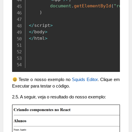
document
.
getElementById
(
"root"
)
<
/
script
>
<
/
body
>
<
/
html
>
Teste o nosso exemplo no
Squids Editor
. Clique em
Executar para testar o código.
2.5. A seguir, veja o resultado do nosso exemplo: