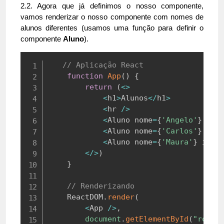
2.2. Agora que já definimos o nosso componente,
vamos renderizar o nosso componente com nomes de
alunos diferentes (usamos uma função para definir o
componente
Aluno
).
Copy
// Aplicação React
function
App
(
)
{
return
(
<
>
<
h1
>
Alunos
<
/
h1
>
<
hr 
/
>
<
Aluno
 nome
=
{
'Angelo'
}
 ida
<
Aluno
 nome
=
{
'Carlos'
}
 ida
<
Aluno
 nome
=
{
'Maura'
}
 idad
<
/
>
)
}
// Renderizando
ReactDOM
.
render
(
<
App
/
>
,
document
.
getElementById
(
"root"