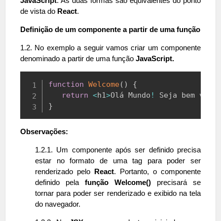
JavaScript
. As duas formas são equivalentes do ponto
de vista do
React
.
Definição de um componente a partir de uma função
1.2. No exemplo a seguir vamos criar um componente
denominado a partir de uma função
JavaScript.
Copy
function
Welcome
(
)
{
return
<
h1
>
Olá
Mundo
!
Seja
 bem vind
}
Observações:
1.2.1. Um componente após ser definido precisa
estar no formato de uma tag para poder ser
renderizado pelo
React
. Portanto, o componente
definido pela
função Welcome()
precisará se
tornar
para poder ser renderizado e exibido na tela
do navegador.