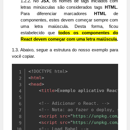
1.2.2. No
JSX
, os nomes de tags iniciados com
letras minúsculas são considerados tags
HTML
.
Para diferenciar marcadores
HTML
de
componentes, estes devem começar sempre com
uma letra maiúscula. Desta forma, ficou
estabelecido que
todos os componentes do
React devem começar com uma letra maiúscula
.
1.3. Abaixo, segue a estrutura do nosso exemplo para
você copiar.
Copy
<!
DOCTYPE
html
>
<
html
>
<
head
>
<
title
>
Exemplo aplicativo React
</
t
<!-- Adicionar o React. -->
<!-- Nota: ao fazer o deploy, subs
<
script
src
=
"
https://unpkg.com/rea
<
script
src
=
"
https://unpkg.com/rea
<!-- Load Babel -->