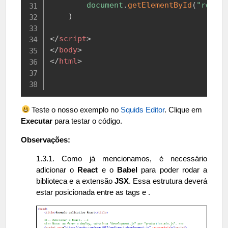
document
.
getElementById
(
"root"
)
</
script
>
</
body
>
</
html
>
Teste o nosso exemplo no
Squids Editor
. Clique em
Executar
para testar o código.
Observações:
1.3.1. Como já mencionamos, é necessário
adicionar o
React
e o
Babel
para poder rodar a
biblioteca e a extensão
JSX
. Essa estrutura deverá
estar posicionada entre as tags e .