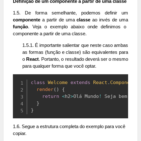
Definição de um componente a partir de uma classe
1.5. De forma semelhante, podemos definir um
componente
a partir de uma
classe
ao invés de uma
função
. Veja o exemplo abaixo onde definimos o
componente a partir de uma classe.
1.5.1. É importante salientar que neste caso ambas
as formas (função e classe) são equivalentes para
o
React
. Portanto, o resultado deverá ser o mesmo
para qualquer forma que você optar.
Copy
class
Welcome
extends
React
.
Component
render
(
)
{
return
<
h2
>
Olá
Mundo
!
Seja
 bem vin
}
}
1.6. Segue a estrutura completa do exemplo para você
copiar.