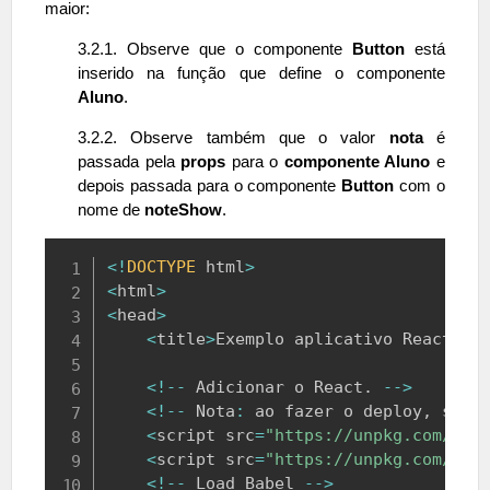
maior:
3.2.1. Observe que o componente
Button
está
inserido na função que define o componente
Aluno
.
3.2.2. Observe também que o valor
nota
é
passada pela
props
para o
componente Aluno
e
depois passada para o componente
Button
com o
nome de
noteShow
.
Copy
<
!
DOCTYPE
 html
>
<
html
>
<
head
>
<
title
>
Exemplo
 aplicativo 
React
<
/
t
<
!
--
Adicionar
 o 
React
.
--
>
<
!
--
Nota
:
 ao fazer o deploy
,
 subs
<
script src
=
"https://unpkg.com/rea
<
script src
=
"https://unpkg.com/rea
<
!
--
Load
Babel
--
>