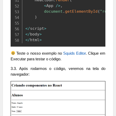
<
App
/
>
,
document
.
getElementById
(
"root"
)
<
/
script
>
<
/
body
>
<
/
html
>
Teste o nosso exemplo no
Squids Editor
. Clique em
Executar para testar o código.
3.3. Após rodarmos o código, veremos na tela do
navegador: