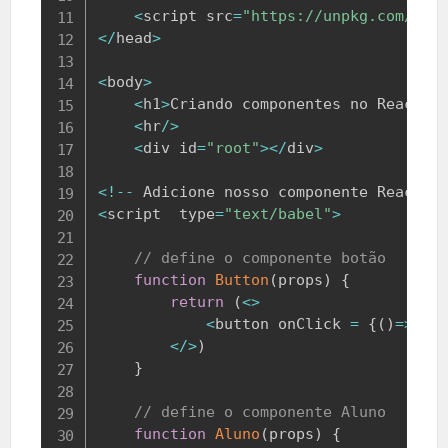
<
script src
=
"https://unpkg.com/@ba
<
/
head
>
<
body
>
<
h1
>
Criando
 componentes no 
React
<
/
<
hr
/
>
<
div id
=
"root"
>
<
/
div
>
<
!
--
Adicione
 nosso componente 
React
-
<
script  type
=
"text/babel"
>
// define o componente botão
function
Button
(
props
)
{
return
(
<
>
<
button onClick 
=
{
(
)
=>
ale
<
/
>
)
}
// define o componente Aluno
function
Aluno
(
props
)
{