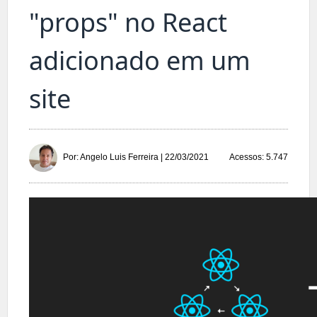
"props" no React
adicionado em um
site
Acessos: 5.747
Por: Angelo Luis Ferreira | 22/03/2021