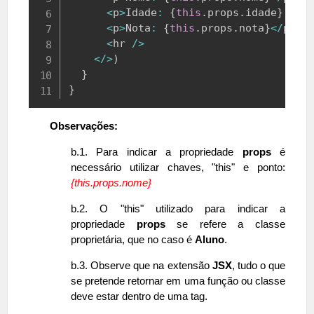
<
p
>
Idade
:
{
this
.
props
.
idade
}
 ano
<
p
>
Nota
:
{
this
.
props
.
nota
}
<
/
p
>
<
hr 
/
>
<
/
>
)
}
}
Observações:
b.1. Para indicar a propriedade
props
é
necessário utilizar chaves, "this" e ponto:
{this.props.nome}
b.2. O "this" utilizado para indicar a
propriedade
props
se refere a classe
proprietária, que no caso é
Aluno
.
b.3. Observe que na extensão
JSX
, tudo o que
se pretende retornar em uma função ou classe
deve estar dentro de uma tag.