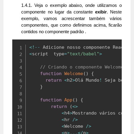
1.4.1. Veja o exemplo abaixo, onde utilizamos o
componente
no lugar da constante
exibir
. Neste
exemplo, vamos acrescentar também vários
componentes, que como definimos acima, ficarão
contidos no componente padrão .
Copy
<
!
--
Adicione
 nosso componente 
React
.
<
script  type
=
"text/babel"
>
// Criando o componente Welcome()
function
Welcome
(
)
{
return
<
h2
>
Olá
Mundo
!
Seja
 bem v
}
function
App
(
)
{
return
(
<
>
<
h4
>
Mostrando
 vários compo
<
hr 
/
>
<
Welcome
/
>
<
p
>
...
<
/
p
>