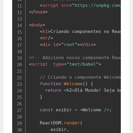
<
script
src
=
"
https://unpkg.com/@ba
</
head
>
<
body
>
<
h1
>
Criando componentes no React
</
<
hr
/>
<
div
id
=
"
root
"
>
</
div
>
<!-- Adicione nosso componente React. 
<
script
type
=
"
text/babel
"
>
// Criando o componente Welcome()
function
Welcome
(
)
{
return
<
h2
>
Olá
Mundo
!
Seja
 bem v
}
const
 exibir 
=
<
Welcome
/
>
;
ReactDOM
.
render
(
        exibir
,