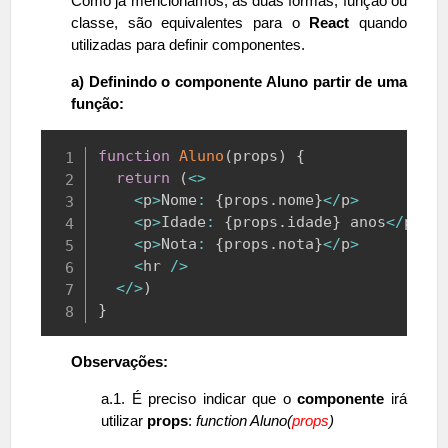
Como já mencionamos, as duas formas, função ou
classe, são equivalentes para o
React
quando
utilizadas para definir componentes.
a) Definindo o componente Aluno partir de uma
função:
Copy
function
Aluno
(
props
)
{
return
(
<
>
<
p
>
Nome
:
{
props
.
nome
}
<
/
p
>
<
p
>
Idade
:
{
props
.
idade
}
 anos
<
/
p
>
<
p
>
Nota
:
{
props
.
nota
}
<
/
p
>
<
hr 
/
>
<
/
>
)
}
Observações:
a.1. É preciso indicar que o
componente
irá
utilizar
props
:
function Aluno(
props
)