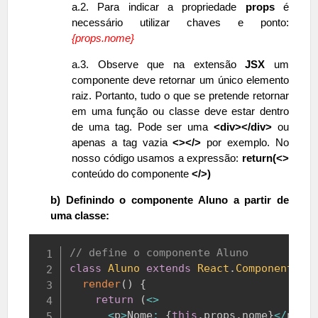
a.2. Para indicar a propriedade
props
é
necessário utilizar chaves e ponto:
{props.nome}
a.3.
Observe que na extensão
JSX
um
componente deve retornar um único elemento
raiz. Portanto, tudo o que se pretende retornar
em uma função ou classe deve estar dentro
de uma tag. Pode ser uma
<div></div>
ou
apenas a tag vazia
<></>
por exemplo. No
nosso código usamos a expressão:
return(<>
conteúdo do componente
</>)
b) Definindo o componente Aluno a partir de
uma classe:
Copy
// define o componente Aluno
class
Aluno
extends
React
.
Component
{
render
(
)
{
return
(
<
>
<
p
>
Nome
:
{
this
.
props
.
nome
}
<
/
p
>