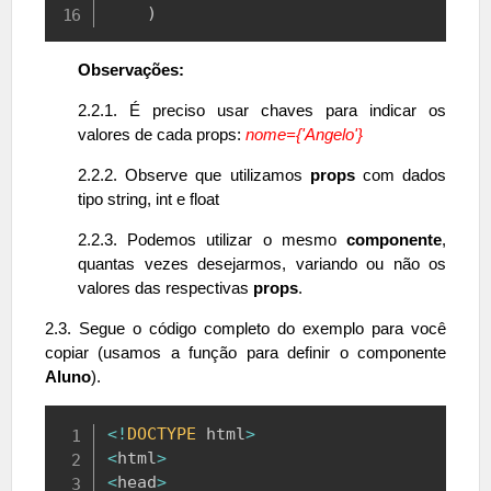
)
Observações:
2.2.1. É preciso usar chaves para indicar os
valores de cada props:
nome={'Angelo'}
2.2.2. Observe que utilizamos
props
com dados
tipo string, int e float
2.2.3. Podemos utilizar o mesmo
componente
,
quantas vezes desejarmos, variando ou não os
valores das respectivas
props
.
2.3. Segue o código completo do exemplo para você
copiar (usamos a função para definir o componente
Aluno
).
Copy
<
!
DOCTYPE
 html
>
<
html
>
<
head
>