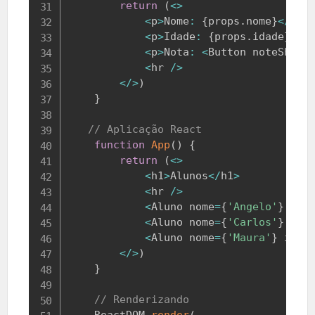
return
(
<
>
<
p
>
Nome
:
{
props
.
nome
}
<
/
p
>
<
p
>
Idade
:
{
props
.
idade
}
 an
<
p
>
Nota
:
<
Button
 noteShow
=
<
hr 
/
>
<
/
>
)
}
// Aplicação React
function
App
(
)
{
return
(
<
>
<
h1
>
Alunos
<
/
h1
>
<
hr 
/
>
<
Aluno
 nome
=
{
'Angelo'
}
 ida
<
Aluno
 nome
=
{
'Carlos'
}
 ida
<
Aluno
 nome
=
{
'Maura'
}
 idad
<
/
>
)
}
// Renderizando
ReactDOM
.
render
(